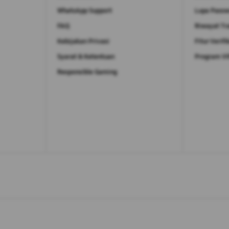
WhatsApp Support
Lupa Passw
FAQ
Riwayat Tr
Kebijakan Privasi
Fitur Verifi
Syarat & Ketentuan
Program VI
Responsible Gaming