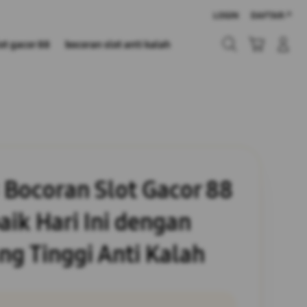
LOGIN
DAFTAR
Cari
Troli
Login/Sign-Up
ot gacor 88
bocoran slot anti kalah
Cari
 Bocoran Slot Gacor 88
aik Hari Ini dengan
ng Tinggi Anti Kalah