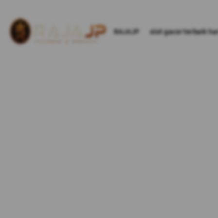
Skip
to
content
RAJAJP
slot gacor terbaik har