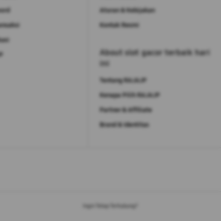
ord
Aturan & Kebijakan
ansaksi
Kontak Resmi
kasi
About slot gacor terbaik hari
P
ini
Tentang RAJAJP
Kenapa Pilih RAJAJP
Partner & Affiliate
Brand & Identitas
Ingin Tetap Terhubung?