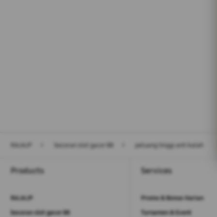
Layer Popup Close
RAJAJP
>
bocoran slot gacor 88
>
peluang tinggi anti kalah
Footer Navigation
Products
Services
RAJAJP
Promo & Bonus Harian
bocoran slot gacor 88
Turnamen & Event