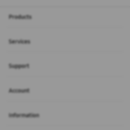
Buka
Footer Navigation
Products
Buka
Services
Buka
Support
Buka
Account
Buka
Information
Buka